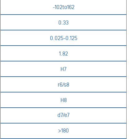
-102to162
0.33
0.025-0.125
1.82
H7
r6/s8
H8
d7/e7
>180