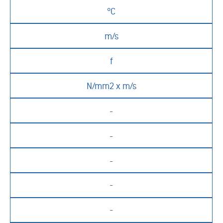
°
C
m/s
f
N/mm2 x m/s
-
-
-
-
-